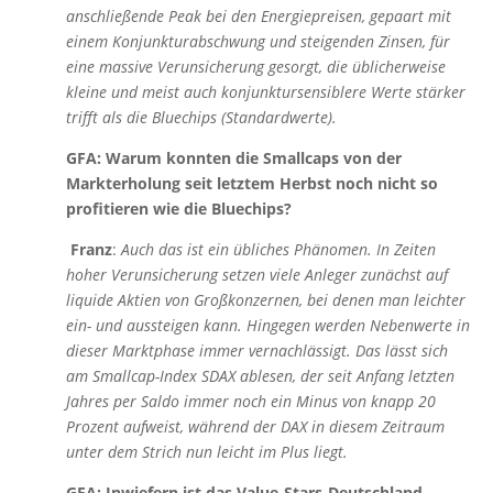
anschließende Peak bei den Ene
rgiepreisen, gepaart mit
einem Konjunkturabschwung und
steigenden Zinsen, für
eine massive Verunsicherung gesorgt, die üblicherweise
kleine und meist auch konjunktursensiblere Werte stärker
trifft als die
Bl
uechips (Standardwerte).
GFA: Warum konnten die Smallcaps von der
Markterholung seit letztem Herbst noch nicht so
profitieren wie die Bluechips?
Franz
:
Auch das ist ein übliches Phänomen. In Zeiten
hoher Verunsicherung setzen viele Anleger zunächst auf
liquide Aktien von Großkonzernen, bei denen man leichter
ein- und aussteigen kann. Hingegen werden Nebenwerte in
dieser Marktphase immer vernachlässigt. Das lässt sich
am Smallcap-Index SDAX ablesen, der seit Anfang letzten
Jahres per Saldo immer noch ein Minus von knapp 20
Prozent aufweist, während der DAX in diesem Zeitraum
unter dem Strich nun leicht im Plus liegt.
GFA: Inwiefern ist das Value-Stars-Deutschland-