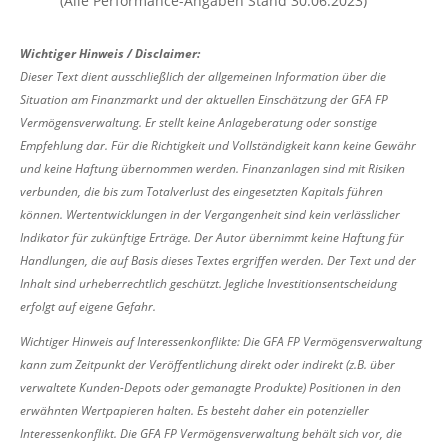
(Alle Performance-Angaben Stand 30.06.2023)
Wichtiger Hinweis / Disclaimer:
Dieser Text dient ausschließlich der allgemeinen Information über die
Situation am Finanzmarkt und der aktuellen Einschätzung der GFA FP
Vermögensverwaltung. Er stellt keine Anlageberatung oder sonstige
Empfehlung dar. Für die Richtigkeit und Vollständigkeit kann keine Gewähr
und keine Haftung übernommen werden. Finanzanlagen sind mit Risiken
verbunden, die bis zum Totalverlust des eingesetzten Kapitals führen
können. Wertentwicklungen in der Vergangenheit sind kein verlässlicher
Indikator für zukünftige Erträge. Der Autor übernimmt keine Haftung für
Handlungen, die auf Basis dieses Textes ergriffen werden. Der Text und der
Inhalt sind urheberrechtlich geschützt. Jegliche Investitionsentscheidung
erfolgt auf eigene Gefahr.
Wichtiger Hinweis auf Interessenkonflikte: Die GFA FP Vermögensverwaltung
kann zum Zeitpunkt der Veröffentlichung direkt oder indirekt (z.B. über
verwaltete Kunden-Depots oder gemanagte Produkte) Positionen in den
erwähnten Wertpapieren halten. Es besteht daher ein potenzieller
Interessenkonflikt. Die GFA FP Vermögensverwaltung behält sich vor, die