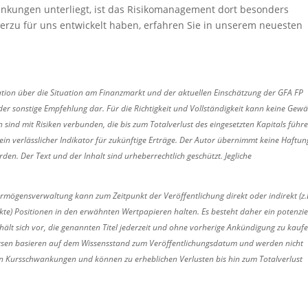
nkungen unterliegt, ist das Risikomanagement dort besonders
ierzu für uns entwickelt haben, erfahren Sie
in unserem neuesten
mation über die Situation am Finanzmarkt und der aktuellen Einschätzung der GFA FP
er sonstige Empfehlung dar. Für die Richtigkeit und Vollständigkeit kann keine Gew
nd mit Risiken verbunden, die bis zum Totalverlust des eingesetzten Kapitals führ
in verlässlicher Indikator für zukünftige Erträge. Der Autor übernimmt keine Haftun
rden. Der Text und der Inhalt sind urheberrechtlich geschützt. Jegliche
ermögensverwaltung kann zum Zeitpunkt der Veröffentlichung direkt oder indirekt (z.
) Positionen in den erwähnten Wertpapieren halten. Es besteht daher ein potenzie
ält sich vor, die genannten Titel jederzeit und ohne vorherige Ankündigung zu kaufe
ysen basieren auf dem Wissensstand zum Veröffentlichungsdatum und werden nicht
rken Kursschwankungen und können zu erheblichen Verlusten bis hin zum Totalverlust