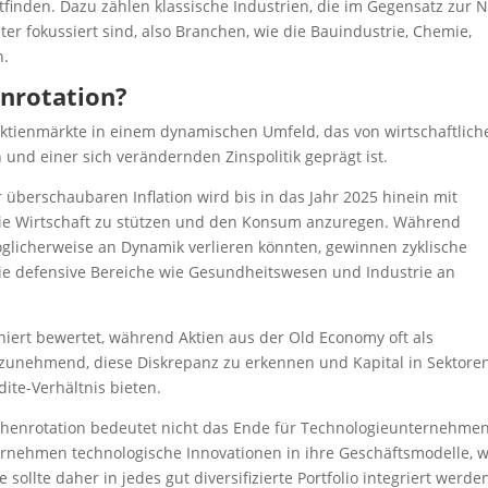
tfinden. Dazu zählen klassische Industrien, die im Gegensatz zur 
ter fokussiert sind, also Branchen, wie die Bauindustrie, Chemie,
n.
nrotation?
Aktienmärkte in einem dynamischen Umfeld, das von wirtschaftlich
und einer sich verändernden Zinspolitik geprägt ist.
überschaubaren Inflation wird bis in das Jahr 2025 hinein mit
ie Wirtschaft zu stützen und den Konsum anzuregen. Während
glicherweise an Dynamik verlieren könnten, gewinnen zyklische
e defensive Bereiche wie Gesundheitswesen und Industrie an
iert bewertet, während Aktien aus der Old Economy oft als
 zunehmend, diese Diskrepanz zu erkennen und Kapital in Sektore
ite-Verhältnis bieten.
henrotation
bedeutet
nicht das Ende für Technologieunternehmen
nternehmen technologische Innovationen in ihre Geschäftsmodelle, 
sollte daher in jedes gut diversifizierte Portfolio integriert werde