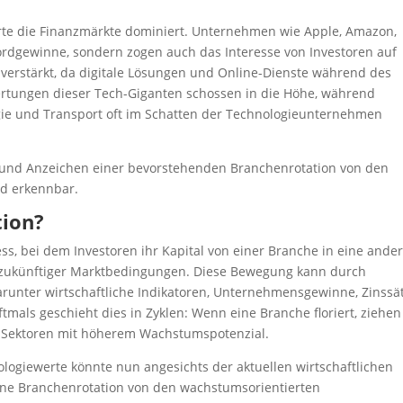
rte die Finanzmärkte dominiert. Unternehmen wie Apple, Amazon,
kordgewinne, sondern zogen auch das Interesse von Investoren auf
 verstärkt, da digitale Lösungen und Online-Dienste während des
rtungen dieser Tech-Giganten schossen in die Höhe, während
ergie und Transport oft im Schatten der Technologieunternehmen
 und Anzeichen einer bevorstehenden Branchenrotation von den
nd erkennbar.
tion?
ss, bei dem Investoren ihr Kapital von einer Branche in eine ande
 zukünftiger Marktbedingungen. Diese Bewegung kann durch
runter wirtschaftliche Indikatoren, Unternehmensgewinne, Zinssä
mals geschieht dies in Zyklen: Wenn eine Branche floriert, ziehen
in Sektoren mit höherem Wachstumspotenzial.
logiewerte könnte nun angesichts der aktuellen wirtschaftlichen
ine Branchenrotation von den wachstumsorientierten