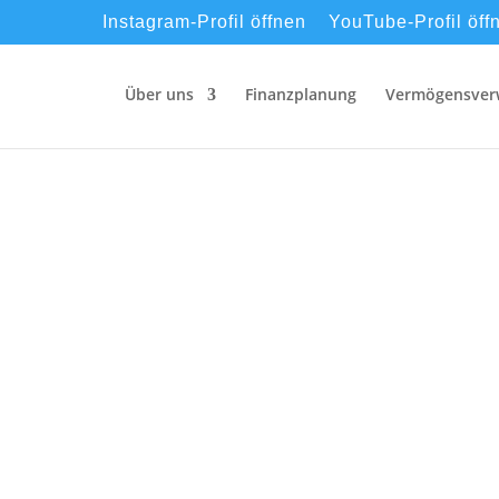
Instagram-Profil öffnen
YouTube-Profil öff
Über uns
Finanzplanung
Vermögensver