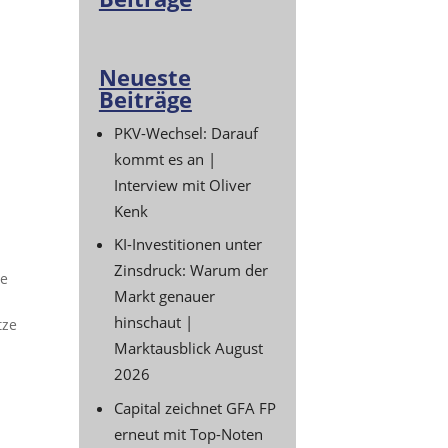
Neueste
Beiträge
PKV-Wechsel: Darauf
kommt es an |
Interview mit Oliver
Kenk
KI-Investitionen unter
Zinsdruck: Warum der
re
Markt genauer
hinschaut |
tze
Marktausblick August
2026
Capital zeichnet GFA FP
erneut mit Top-Noten