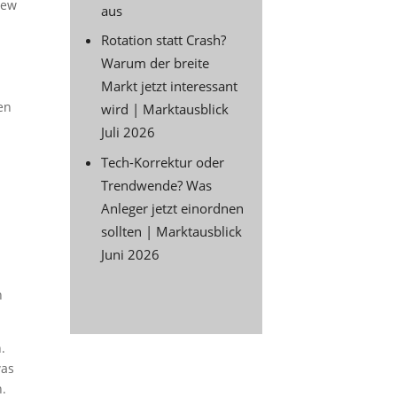
New
aus
Rotation statt Crash?
Warum der breite
Markt jetzt interessant
en
wird | Marktausblick
Juli 2026
Tech-Korrektur oder
Trendwende? Was
Anleger jetzt einordnen
sollten | Marktausblick
Juni 2026
n
.
was
n.